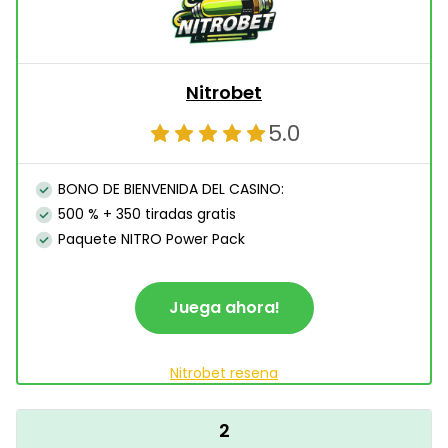
Nitrobet
5.0
BONO DE BIENVENIDA DEL CASINO:
500 % + 350 tiradas gratis
Paquete NITRO Power Pack
Juega ahora!
Nitrobet resena
2