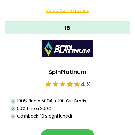
Verde Casino resena
16
SpinPlatinum
4.9
100% fino a 500€ + 100 Giri Gratis
50% fino a 200€
Cashback: 10% ogni lunedì