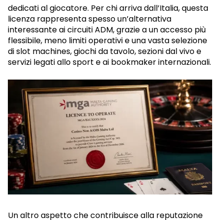
dedicati al giocatore. Per chi arriva dall’Italia, questa
licenza rappresenta spesso un’alternativa
interessante ai circuiti ADM, grazie a un accesso più
flessibile, meno limiti operativi e una vasta selezione
di slot machines, giochi da tavolo, sezioni dal vivo e
servizi legati allo sport e ai bookmaker internazionali.
Un altro aspetto che contribuisce alla reputazione