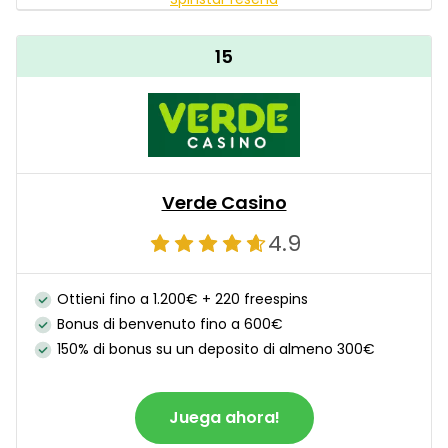
15
Verde Casino
4.9
Ottieni fino a 1.200€ + 220 freespins
Bonus di benvenuto fino a 600€
150% di bonus su un deposito di almeno 300€
Juega ahora!