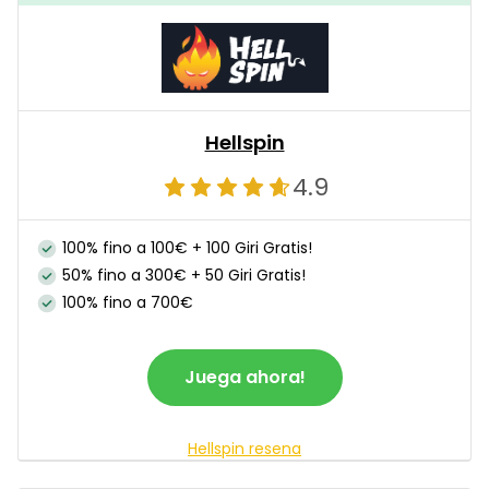
Hellspin
4.9
100% fino a 100€ + 100 Giri Gratis!
50% fino a 300€ + 50 Giri Gratis!
100% fino a 700€
Juega ahora!
Hellspin resena