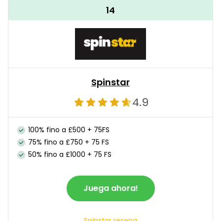
14
Spinstar
4.9
100% fino a £500 + 75FS
75% fino a £750 + 75 FS
50% fino a £1000 + 75 FS
Juega ahora!
Spinstar resena