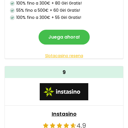
100% fino a 300€ + 80 Giri Gratis!
55% fino a 500€ + 60 Giri Gratis!
100% fino a 300€ + 55 Giri Gratis!
Juega ahora!
Slotacasino resena
9
Instasino
4.9