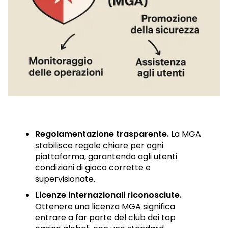
Regolamentazione trasparente.
La MGA
stabilisce regole chiare per ogni
piattaforma, garantendo agli utenti
condizioni di gioco corrette e
supervisionate.
Licenze internazionali riconosciute.
Ottenere una licenza MGA significa
entrare a far parte del club dei top