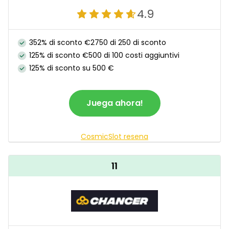
4.9
352% di sconto €2750 di 250 di sconto
125% di sconto €500 di 100 costi aggiuntivi
125% di sconto su 500 €
Juega ahora!
CosmicSlot resena
11