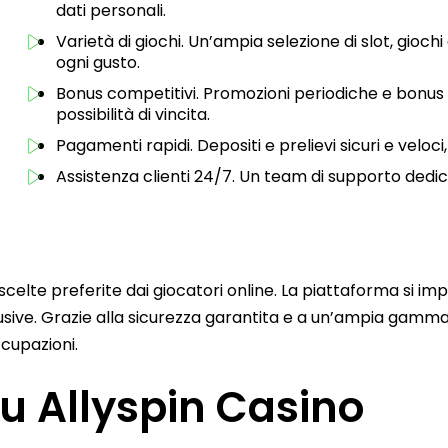
dati personali.
Varietà di giochi. Un’ampia selezione di slot, gioch
ogni gusto.
Bonus competitivi. Promozioni periodiche e bonu
possibilità di vincita.
Pagamenti rapidi. Depositi e prelievi sicuri e veloc
Assistenza clienti 24/7. Un team di supporto dedic
scelte preferite dai giocatori online. La piattaforma si 
lusive. Grazie alla sicurezza garantita e a un’ampia gamma 
cupazioni.
su Allyspin Casino