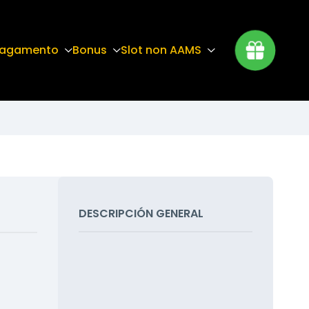
 Pagamento
Bonus
Slot non AAMS
DESCRIPCIÓN GENERAL