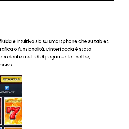
uida e intuitiva sia su smartphone che su tablet.
rafica o funzionalità. L’interfaccia è stata
omozioni e metodi di pagamento. Inoltre,
ecisa.