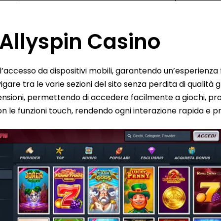
 Allyspin Casino
accesso da dispositivi mobili, garantendo un’esperienza fl
gare tra le varie sezioni del sito senza perdita di qualità g
ensioni, permettendo di accedere facilmente a giochi, pr
n le funzioni touch, rendendo ogni interazione rapida e pr