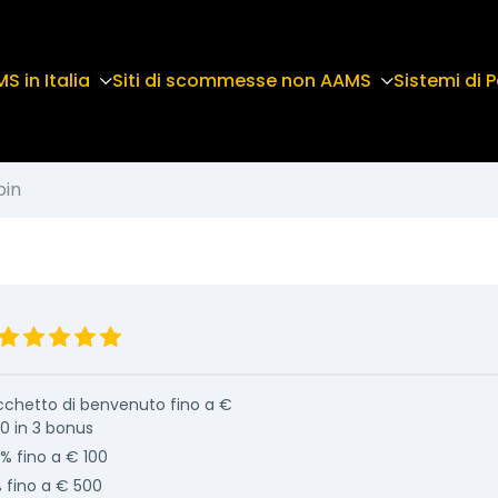
 in Italia
Siti di scommesse non AAMS
Sistemi di
pin
cchetto di benvenuto fino a €
0 in 3 bonus
% fino a € 100
 fino a € 500