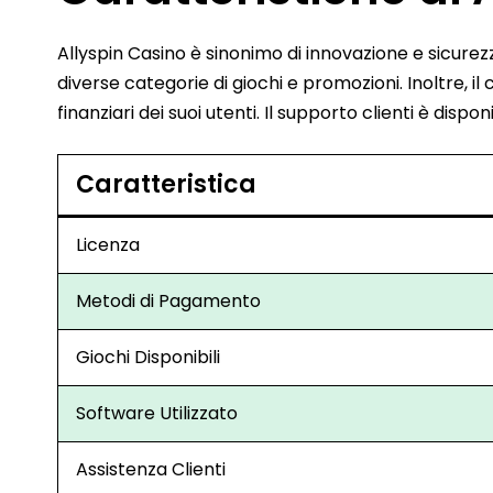
Allyspin Casino è sinonimo di innovazione e sicurez
diverse categorie di giochi e promozioni. Inoltre, i
finanziari dei suoi utenti. Il supporto clienti è disp
Caratteristica
Licenza
Metodi di Pagamento
Giochi Disponibili
Software Utilizzato
Assistenza Clienti