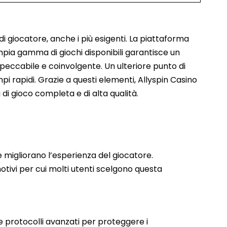
di giocatore, anche i più esigenti. La piattaforma
mpia gamma di giochi disponibili garantisce un
eccabile e coinvolgente. Un ulteriore punto di
mpi rapidi. Grazie a questi elementi, Allyspin Casino
 di gioco completa e di alta qualità.
e migliorano l’esperienza del giocatore.
motivi per cui molti utenti scelgono questa
L e protocolli avanzati per proteggere i