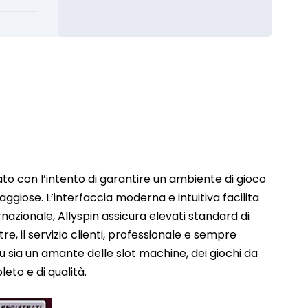
ato con l’intento di garantire un ambiente di gioco
aggiose. L’interfaccia moderna e intuitiva facilita
nazionale, Allyspin assicura elevati standard di
e, il servizio clienti, professionale e sempre
u sia un amante delle slot machine, dei giochi da
eto e di qualità.