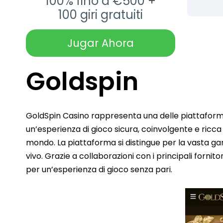
100% fino a €500 +
100 giri gratuiti
Jugar Ahora
Goldspin
GoldSpin Casino rappresenta una delle piattaforme 
un’esperienza di gioco sicura, coinvolgente e ricca
mondo. La piattaforma si distingue per la vasta gamm
vivo. Grazie a collaborazioni con i principali forni
per un’esperienza di gioco senza pari.