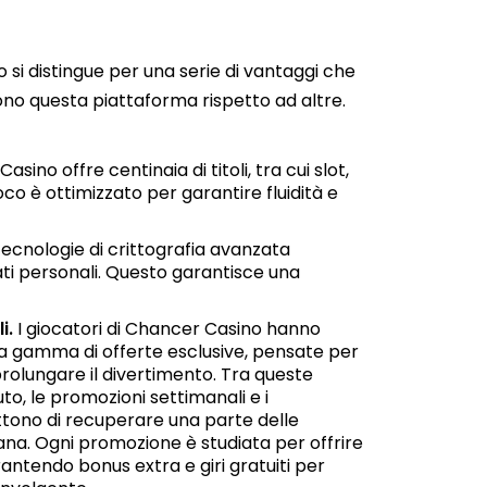
o si distingue per una serie di vantaggi che
cono questa piattaforma rispetto ad altre.
sino offre centinaia di titoli, tra cui slot,
oco è ottimizzato per garantire fluidità e
ecnologie di crittografia avanzata
ati personali. Questo garantisce una
i.
I giocatori di Chancer Casino hanno
a gamma di offerte esclusive, pensate per
prolungare il divertimento. Tra queste
o, le promozioni settimanali e i
ono di recuperare una parte delle
ana. Ogni promozione è studiata per offrire
rantendo bonus extra e giri gratuiti per