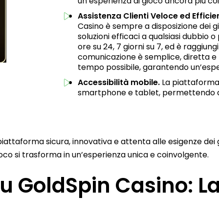
un’esperienza di gioco ancora più co
Assistenza Clienti Veloce ed Efficie
Casino è sempre a disposizione dei gi
soluzioni efficaci a qualsiasi dubbio 
ore su 24, 7 giorni su 7, ed è raggiung
comunicazione è semplice, diretta e 
tempo possibile, garantendo un’esper
Accessibilità mobile.
La piattaforma
smartphone e tablet, permettendo di
 piattaforma sicura, innovativa e attenta alle esigenze de
gioco si trasforma in un’esperienza unica e coinvolgente.
su GoldSpin Casino: L