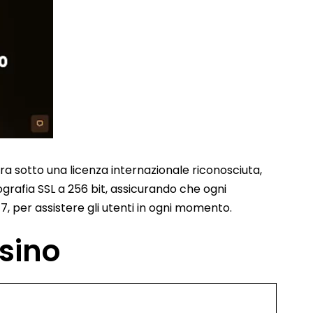
era sotto una licenza internazionale riconosciuta,
ografia SSL a 256 bit, assicurando che ogni
u 7, per assistere gli utenti in ogni momento.
asino