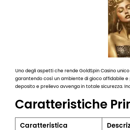
Uno degli aspetti che rende GoldSpin Casino unico è
garantendo così un ambiente di gioco affidabile e p
deposito e prelievo avvenga in totale sicurezza. Inolt
Caratteristiche Pri
Caratteristica
Descri