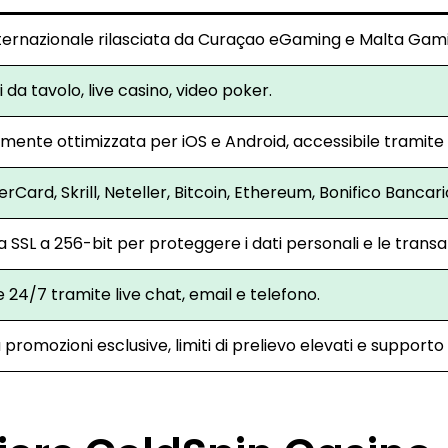
nternazionale rilasciata da Curaçao eGaming e Malta Gami
i da tavolo, live casino, video poker.
ente ottimizzata per iOS e Android, accessibile tramite
erCard, Skrill, Neteller, Bitcoin, Ethereum, Bonifico Bancari
 SSL a 256-bit per proteggere i dati personali e le transaz
e 24/7 tramite live chat, email e telefono.
promozioni esclusive, limiti di prelievo elevati e supporto