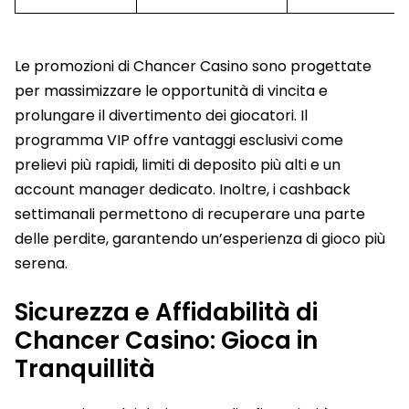
Le promozioni di Chancer Casino sono progettate
per massimizzare le opportunità di vincita e
prolungare il divertimento dei giocatori. Il
programma VIP offre vantaggi esclusivi come
prelievi più rapidi, limiti di deposito più alti e un
account manager dedicato. Inoltre, i cashback
settimanali permettono di recuperare una parte
delle perdite, garantendo un’esperienza di gioco più
serena.
Sicurezza e Affidabilità di
Chancer Casino: Gioca in
Tranquillità