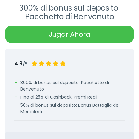
300% di bonus sul deposito:
Pacchetto di Benvenuto
Jugar Ahora
4.9
/5
300% di bonus sul deposito: Pacchetto di
Benvenuto
Fino al 25% di Cashback: Premi Reali
50% di bonus sul deposito: Bonus Battaglia del
Mercoledì