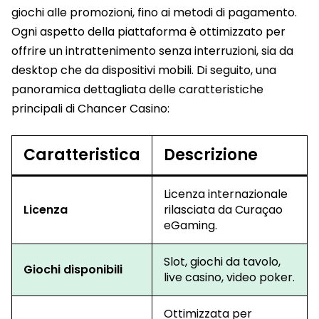
giochi alle promozioni, fino ai metodi di pagamento.
Ogni aspetto della piattaforma è ottimizzato per
offrire un intrattenimento senza interruzioni, sia da
desktop che da dispositivi mobili. Di seguito, una
panoramica dettagliata delle caratteristiche
principali di Chancer Casino:
Caratteristica
Descrizione
Licenza internazionale
Licenza
rilasciata da Curaçao
eGaming.
Slot, giochi da tavolo,
Giochi disponibili
live casino, video poker.
Ottimizzata per