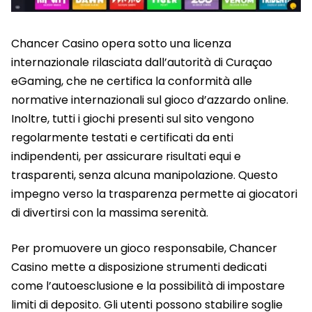
Chancer Casino opera sotto una licenza
internazionale rilasciata dall’autorità di Curaçao
eGaming, che ne certifica la conformità alle
normative internazionali sul gioco d’azzardo online.
Inoltre, tutti i giochi presenti sul sito vengono
regolarmente testati e certificati da enti
indipendenti, per assicurare risultati equi e
trasparenti, senza alcuna manipolazione. Questo
impegno verso la trasparenza permette ai giocatori
di divertirsi con la massima serenità.
Per promuovere un gioco responsabile, Chancer
Casino mette a disposizione strumenti dedicati
come l’autoesclusione e la possibilità di impostare
limiti di deposito. Gli utenti possono stabilire soglie