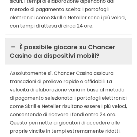
sicuri. I tempi di elaborazione dipendono dal
metodo di pagamento scelto: i portafogli
elettronici come Skrill e Neteller sono i più veloci,
con tempi di attesa di circa 24 ore.
È possibile giocare su Chancer
Casino da dispositivi mobili?
Assolutamente sì, Chancer Casino assicura
transazioni di prelievo rapide e affidabili. La
velocità di elaborazione varia in base al metodo
di pagamento selezionato: i portafogli elettronici
come Skrill e Neteller risultano essere i più veloci,
consentendo di ricevere i fondi entro 24 ore.
Questo permette ai giocatori di accedere alle
proprie vincite in tempi estremamente ridotti.