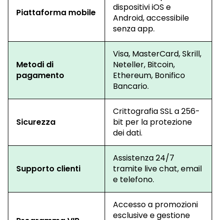
dispositivi iOS e
Piattaforma mobile
Android, accessibile
senza app.
Visa, MasterCard, Skrill,
Metodi di
Neteller, Bitcoin,
pagamento
Ethereum, Bonifico
Bancario.
Crittografia SSL a 256-
Sicurezza
bit per la protezione
dei dati.
Assistenza 24/7
Supporto clienti
tramite live chat, email
e telefono.
Accesso a promozioni
esclusive e gestione