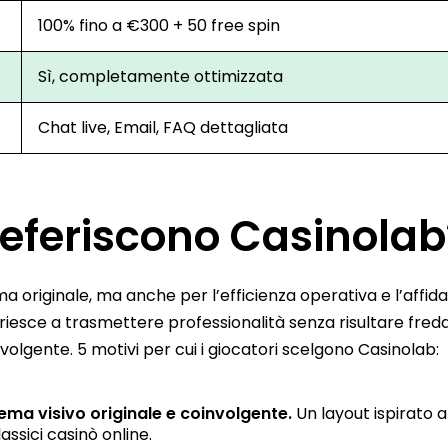
100% fino a €300 + 50 free spin
Sì, completamente ottimizzata
Chat live, Email, FAQ dettagliata
preferiscono Casinolab
a originale, ma anche per l’efficienza operativa e l’affidab
e riesce a trasmettere professionalità senza risultare fre
olgente. 5 motivi per cui i giocatori scelgono Casinolab:
ema visivo originale e coinvolgente.
Un layout ispirato 
lassici casinò online.