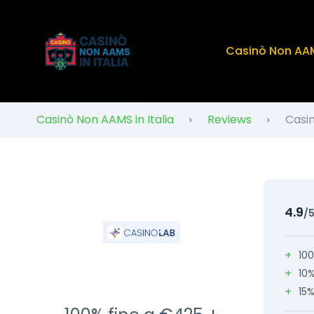
Casinò Non AAMS
Casinò Non AAMS in Italia
Reviews
Casi
4.9
/
100
10%
15%