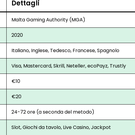
Dettagli
Malta Gaming Authority (MGA)
2020
Italiano, Inglese, Tedesco, Francese, Spagnolo
Visa, Mastercard, Skrill, Neteller, ecoPayz, Trustly
€10
€20
24-72 ore (a seconda del metodo)
Slot, Giochi da tavolo, Live Casino, Jackpot