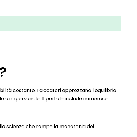
?
ilità costante. I giocatori apprezzano l’equilibrio
ddo o impersonale. Il portale include numerose
alla scienza che rompe la monotonia dei