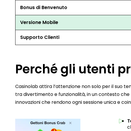
Bonus di Benvenuto
Versione Mobile
Supporto Clienti
Perché gli utenti 
Casinolab attira l’attenzione non solo per il suo tem
tra divertimento e funzionalità, in un contesto ch
innovazioni che rendono ogni sessione unica e coinv
T
c