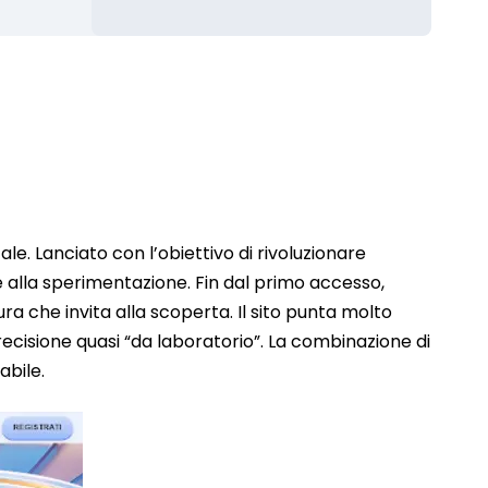
le. Lanciato con l’obiettivo di rivoluzionare
 e alla sperimentazione. Fin dal primo accesso,
ra che invita alla scoperta. Il sito punta molto
recisione quasi “da laboratorio”. La combinazione di
abile.