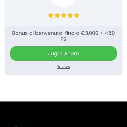
Bonus di benvenuto: fino a €3.000 + 450
FS
Jugar Ahora
Review