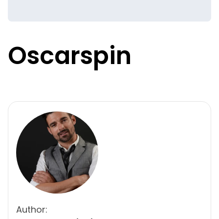
Oscarspin
Author: