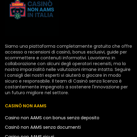
Siamo una piattaforma completamente gratuita che offre
accesso a recensioni di casinò, bonus esclusivi, guide per
scommettere e contenuti informativi. Lavoriamo in
collaborazione con alcuni degli operatori recensiti, ma la
nostra imparzialità nelle valutazioni rimane intatta. Seguire
i consigli dei nostri esperti vi aiuterà a giocare in modo
sicuro e responsabile. Il team di Casinò senza licenza è
costantemente impegnato a sostenere l'innovazione per
un futuro migliore nel settore.
CASINÒ NON AAMS
Casino non AAMS con bonus senza deposito
Casinò non AAMS senza documenti
Casino non AAMS sicuri