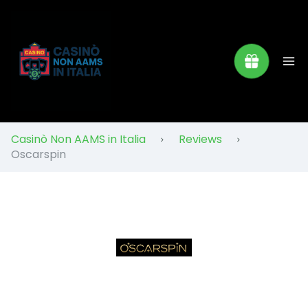
Casinò Non AAMS in Italia
Reviews
Oscarspin